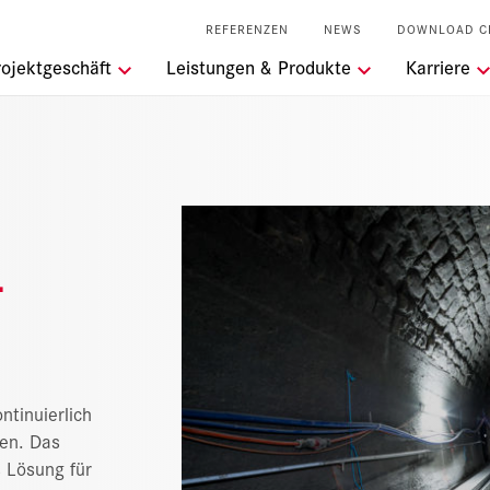
REFERENZEN
NEWS
DOWNLOAD C
ngen
rojektgeschäft
Leistungen & Produkte
Karriere
ei der RSRG
keit
l Services
-
ntinuierlich
ten. Das
 Lösung für