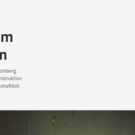
em
on
homberg
nstruktion
chaftlich