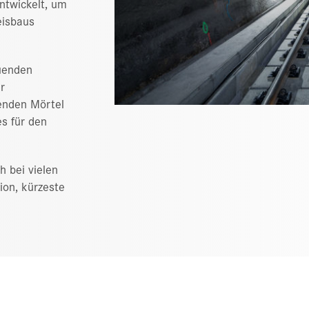
ntwickelt, um
eisbaus
auenden
r
enden Mörtel
es für den
h bei vielen
ion, kürzeste