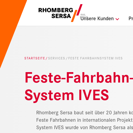
Suchempfehlu
Unsere Kunden
P
Karriere b
Nachhaltig
STARTSEITE
SERVICES
FESTE FAHRBAHNSYSTEM IVES
Digital Rai
Feste-Fahrbahn
System IVES
Rhomberg Sersa baut seit über 20 Jahren ko
Feste Fahrbahnen in internationalen Projek
System IVES wurde von Rhomberg Sersa als