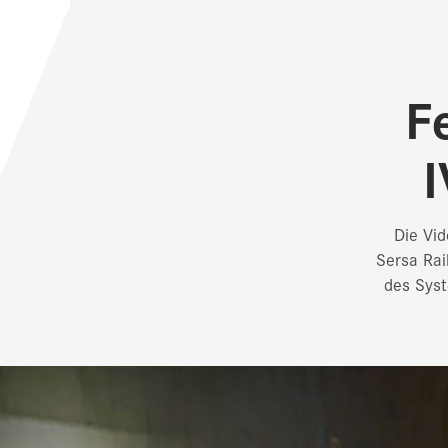
F
I
Die Vi
Sersa Rai
des Syst