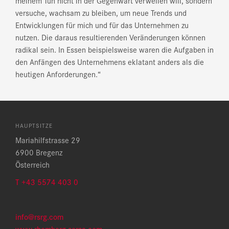
meinem Tun nicht in der Gegenwart verweilen will, sondern
versuche, wachsam zu bleiben, um neue Trends und
Entwicklungen für mich und für das Unternehmen zu
nutzen. Die daraus resultierenden Veränderungen können
radikal sein. In Essen beispielsweise waren die Aufgaben in
den Anfängen des Unternehmens eklatant anders als die
heutigen Anforderungen.“
HAUPTSITZE
Mariahilfstrasse 29
6900 Bregenz
Österreich
T +43 5574 403 0
info@rsrg.com
www.rhomberg-sersa.com