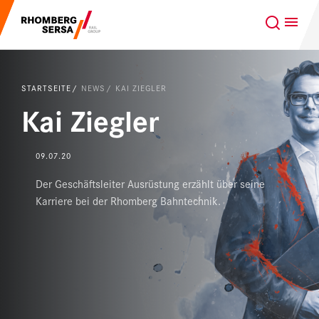
Suchempfehlungen
GLOBAL
DE
Karriere bei der RSRG
STARTSEITE
NEWS
KAI ZIEGLER
Nachhaltigkeit
Unsere Kunden
Kai Ziegler
Projektgeschäft
Digital Rail Services
09.07.20
Der Geschäftsleiter Ausrüstung erzählt über seine
Leistungen & Produkte
Karriere bei der Rhomberg Bahntechnik.
Karriere
Über uns