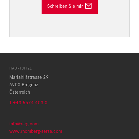
Schreiben Sie mir
HAUPTSITZE
Mariahilfstrasse 29
6900 Bregenz
Österreich
T +43 5574 403 0
info@rsrg.com
www.rhomberg-sersa.com