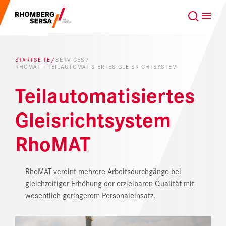
Suchempfehlungen
GLOBAL
DE
Karriere bei der RSRG
STARTSEITE
SERVICES
RHOMAT – TEILAUTOMATISIERTES GLEISRICHTSYSTEM
Nachhaltigkeit
Unsere Kunden
Teilautomatisiertes
Projektgeschäft
Digital Rail Services
Gleisrichtsystem
RhoMAT
Leistungen & Produkte
Karriere
RhoMAT vereint mehrere Arbeitsdurchgänge bei
gleichzeitiger Erhöhung der erzielbaren Qualität mit
wesentlich geringerem Personaleinsatz.
Über uns