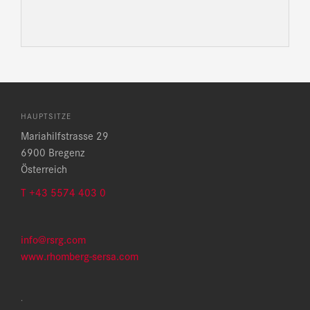
HAUPTSITZE
Mariahilfstrasse 29
6900 Bregenz
Österreich
T +43 5574 403 0
info@rsrg.com
www.rhomberg-sersa.com
.