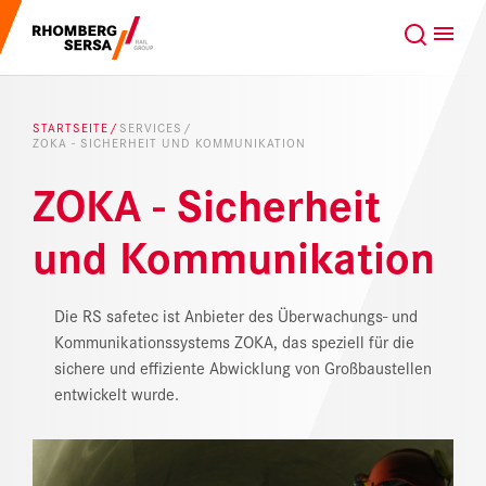
Suchempfehlungen
GLOBAL
DE
Karriere bei der RSRG
STARTSEITE
SERVICES
ZOKA - SICHERHEIT UND KOMMUNIKATION
Nachhaltigkeit
Unsere Kunden
ZOKA - Sicherheit
Projektgeschäft
Digital Rail Services
und Kommunikation
Leistungen & Produkte
Die RS safetec ist Anbieter des Überwachungs- und
Kommunikationssystems ZOKA, das speziell für die
Karriere
sichere und effiziente Abwicklung von Großbaustellen
entwickelt wurde.
Über uns