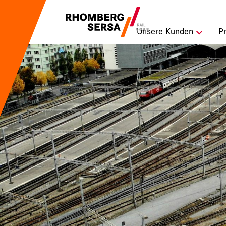
Suchempfehlu
Unsere Kunden
P
Karriere b
Nachhaltig
Digital Rai