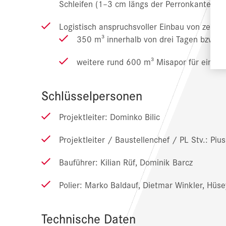
Schleifen (1–3 cm längs der Perronkante so
Logistisch anspruchsvoller Einbau von zem
350 m³ innerhalb von drei Tagen bzw. s
weitere rund 600 m³ Misapor für einen 
Schlüsselpersonen
Projektleiter: Dominko Bilic
Projektleiter / Baustellenchef / PL Stv.: Pi
Bauführer: Kilian Rüf, Dominik Barcz
Polier: Marko Baldauf, Dietmar Winkler, Hüse
Technische Daten