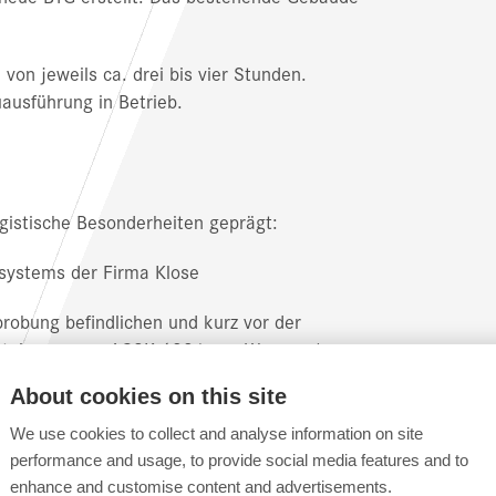
von jeweils ca. drei bis vier Stunden.
ausführung in Betrieb.
gistische Besonderheiten geprägt:
cksystems der Firma Klose
robung befindlichen und kurz vor der
ontainerwagen AGSK 6321 von Wascosa)
en inklusive Erstellung der darauf
About cookies on this site
We use cookies to collect and analyse information on site
performance and usage, to provide social media features and to
bene Lichtraumprofil durch Schneiden und
enhance and customise content and advertisements.