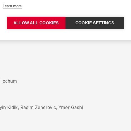
wie 1–4 cm in der Höhe)
Learn more
entgebundenem Misapor:
echs Schichten für einen Perron
ALLOW ALL COOKIES
COOKIE SETTINGS
zweiten Perron
us Jochum
yin Kidik, Rasim Zeherovic, Ymer Gashi