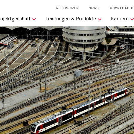
REFERENZEN
NEWS
DOWNLOAD C
ngen
rojektgeschäft
Leistungen & Produkte
Karriere
ei der RSRG
keit
l Services