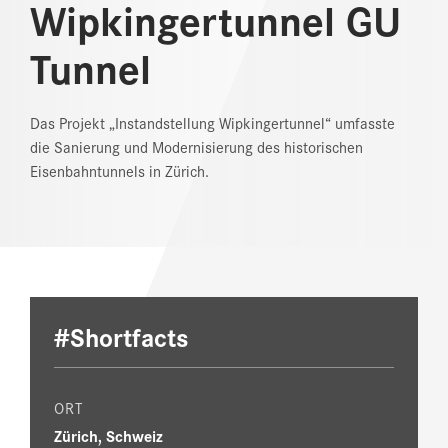
Wipkingertunnel GU
REFERENZEN
Tunnel
NEWS
Das Projekt „Instandstellung Wipkingertunnel“ umfasste
DOWNLOAD CENTER
die Sanierung und Modernisierung des historischen
Eisenbahntunnels in Zürich.
ONLINE MAGAZIN
#Shortfacts
ORT
Zürich, Schweiz